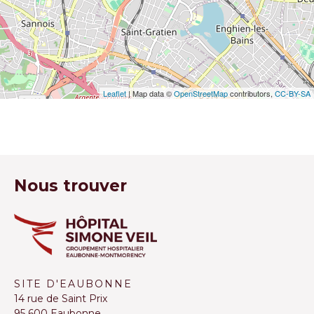
Leaflet
| Map data ©
OpenStreetMap
contributors,
CC-BY-SA
Nous trouver
SITE D'EAUBONNE
14 rue de Saint Prix
95 600 Eaubonne