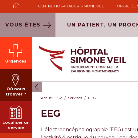
CENTRE HOSPITALIER SIMONE VEIL
OFFRE DE 
VOUS ÊTES
UN PATIENT, UN PROC
Urgences
Où nous
trouver ?
Accueil HSV
Services
EEG
EEG
Localiser un
service
L'électroencéphalographie (EEG) est u
l'activité électrique du cerveau par de