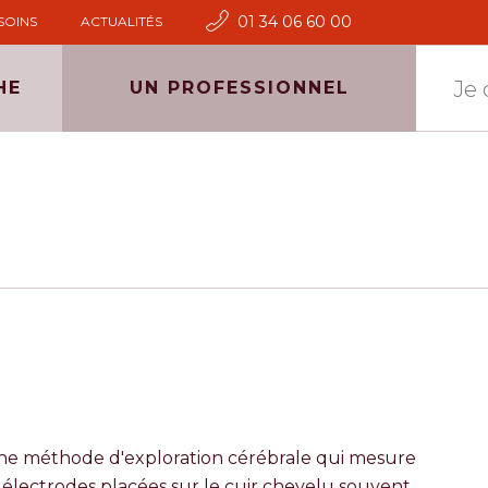
01 34 06 60 00
SOINS
ACTUALITÉS
HE
UN PROFESSIONNEL
ne méthode d'exploration cérébrale qui mesure
s électrodes placées sur le cuir chevelu souvent