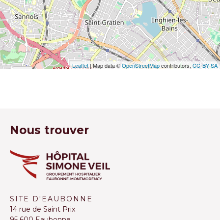
Leaflet
| Map data ©
OpenStreetMap
contributors,
CC-BY-SA
Nous trouver
SITE D'EAUBONNE
14 rue de Saint Prix
95 600 Eaubonne