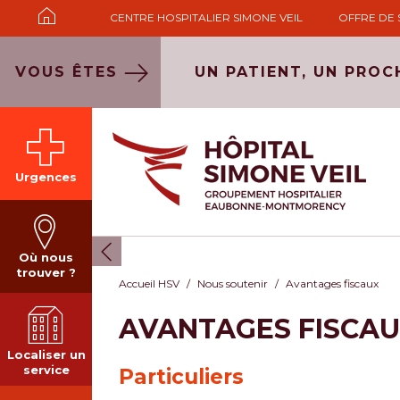
CENTRE HOSPITALIER SIMONE VEIL
OFFRE DE 
VOUS ÊTES
UN PATIENT, UN PROC
Urgences
Où nous
trouver ?
Accueil HSV
Nous soutenir
Avantages fiscaux
AVANTAGES FISCA
Localiser un
service
Particuliers