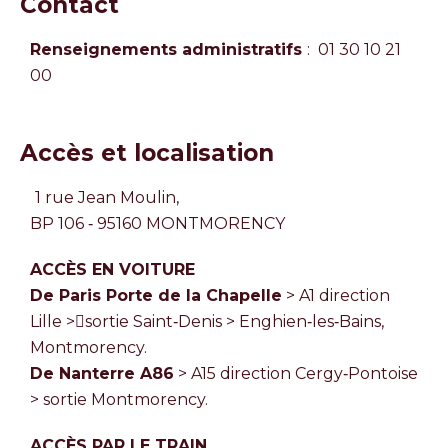
Contact
Renseignements administratifs
: 01 30 10 21
00
Accès et localisation
1 rue Jean Moulin,
BP 106 ‐ 95160 MONTMORENCY
ACCÈS EN VOITURE
De Paris Porte de la Chapelle
> A1 direction
Lille >sortie Saint‐Denis > Enghien‐les‐Bains,
Montmorency.
De Nanterre A86
> A15 direction Cergy‐Pontoise
> sortie Montmorency.
ACCÈS PAR LE TRAIN